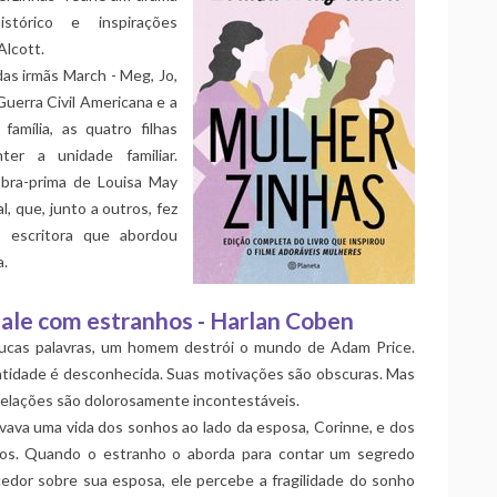
stórico e inspirações
Alcott.
das irmãs March - Meg, Jo,
Guerra Civil Americana e a
amília, as quatro filhas
er a unidade familiar.
obra-prima de Louisa May
 que, junto a outros, fez
 escritora que abordou
a.
ale com estranhos - Harlan Coben
cas palavras, um homem destrói o mundo de Adam Price.
ntidade é desconhecida. Suas motivações são obscuras. Mas
velações são dolorosamente incontestáveis.
vava uma vida dos sonhos ao lado da esposa, Corinne, e dos
lhos. Quando o estranho o aborda para contar um segredo
cedor sobre sua esposa, ele percebe a fragilidade do sonho