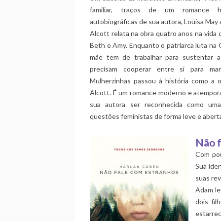
familiar, traços de um romance hi
autobiográficas de sua autora, Louisa May 
Alcott relata na obra quatro anos na vida 
Beth e Amy. Enquanto o patriarca luta na 
mãe tem de trabalhar para sustentar a f
precisam cooperar entre si para mant
Mulherzinhas passou à história como a 
Alcott. É um romance moderno e atemporal,
sua autora ser reconhecida como uma
questões feministas de forma leve e abert
Não f
Com pou
Sua ide
suas re
Adam le
dois fi
estarre