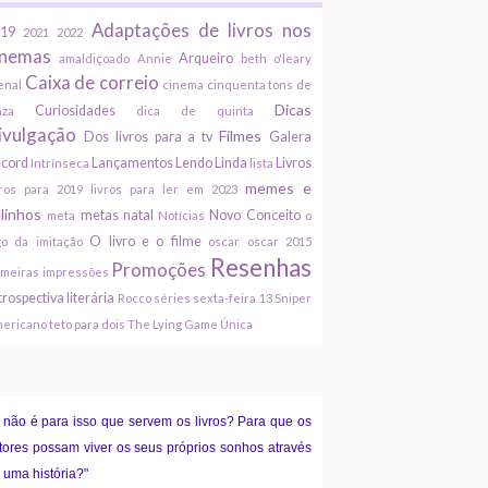
Adaptações de livros nos
19
2021
2022
inemas
Arqueiro
amaldiçoado
Annie
beth o'leary
Caixa de correio
enal
cinema
cinquenta tons de
Dicas
Curiosidades
nza
dica de quinta
ivulgação
Filmes
Dos livros para a tv
Galera
cord
Lançamentos
Lendo Linda
Livros
Intrínseca
lista
memes e
vros para 2019
livros para ler em 2023
linhos
metas
natal
Novo Conceito
meta
Notícias
o
O livro e o filme
go da imitação
oscar
oscar 2015
Resenhas
Promoções
imeiras impressões
trospectiva literária
Rocco
séries
sexta-feira 13
Sniper
ericano
teto para dois
The Lying Game
Única
 não é para isso que servem os livros? Para que os
itores possam viver os seus próprios sonhos através
 uma história?"
"