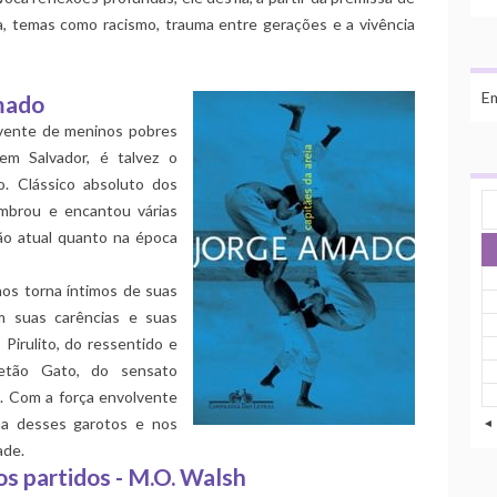
a, temas como racismo, trauma entre gerações e a vivência
Em
Amado
movente de meninos pobres
m Salvador, é talvez o
. Clássico absoluto dos
ombrou e encantou várias
ão atual quanto na época
nos torna íntimos de suas
m suas carências e suas
 Pirulito, do ressentido e
fetão Gato, do sensato
a. Com a força envolvente
ma desses garotos e nos
◄
ade.
s partidos - M.O. Walsh