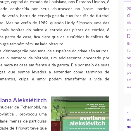
uge, capital do estado da Louisiana, nos Estados Unidos, é
ade conhecida por seus churrascos no jardim, tardes
20
c
de verão, barris de cerveja gelada e muitos fãs de futebol
no. Mas no verão de 1989, quando Lindy Simpson, uma das
Bi
 mais bonitas do bairro e estrela das pistas de corrida, é
ci
D
da perto de casa, fica claro que os subúrbios bucólicos de
ouge também têm um lado obscuro.
Re
 vizinhança tão pequena, os suspeitos do crime são muitos.
li
se
les o narrador da história, um adolescente obcecado por
e mora na casa em frente à da garota. E é por meio de suas
jo
nças que somos levados a entender como términos de
pr
onamentos, culpa e amor podem transformar a vida de
re
Am
lana Aleksiétitch
nuclear de Tchernóbil, na
E
oviética , provocou uma
"
le
ade imensa de partículas
de
cidade de Pripyat teve que