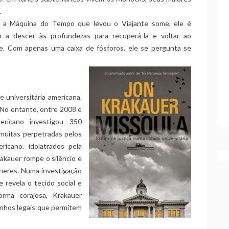
.
a Máquina do Tempo que levou o Viajante some, ele é
o a descer às profundezas para recuperá-la e voltar ao
e. Com apenas uma caixa de fósforos, ele se pergunta se
 universitária americana.
o. No entanto, entre 2008 e
ericano investigou 350
 muitas perpetradas pelos
ricano, idolatrados pela
akauer rompe o silêncio e
heres. Numa investigação
le revela o tecido social e
orma corajosa, Krakauer
inhos legais que permitem