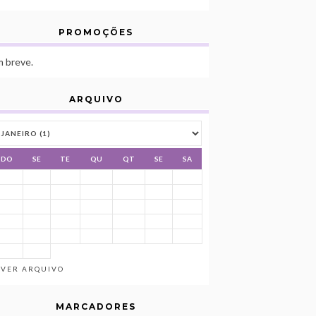
PROMOÇÕES
 breve.
ARQUIVO
DO
SE
TE
QU
QT
SE
SA
VER ARQUIVO
MARCADORES