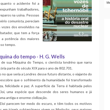
Me
quanto o acidente foi a
 expunham trabalhadores,
reparos na usina. Pessoas
pério comunista, pereciam
s vozes dos envolvidos na
rebatador, que tem a força
e a potência dos maiores
sso tempo.
uina do tempo - H. G. Wells
 de sua Máquina do Tempo, o cientista londrino que narra
tória parte do século XIX para o ano de 802.701.
no que seria a Londres desse futuro distante, o viajante do
escobre que o sofrimento da humanidade foi transformado
a, felicidade e paz. A superfície da Terra é habitada pelos
Eloi, uma espécie que descende dos seres humanos e já
ma antiga e enorme civilização.
Eloi parecem ter medo do escuro, e têm todos os motivos
so: em túneis subterrâneos vivem os Morlocks, seus maiores