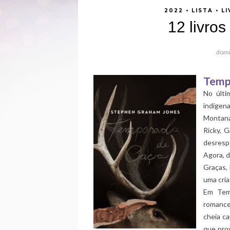
2022
•
LISTA
•
LI
12 livro
domi
Tempo
No últi
indígen
Montana
Ricky, 
desresp
Agora, 
Graças,
uma cria
Em Tem
romance
cheia c
que prov