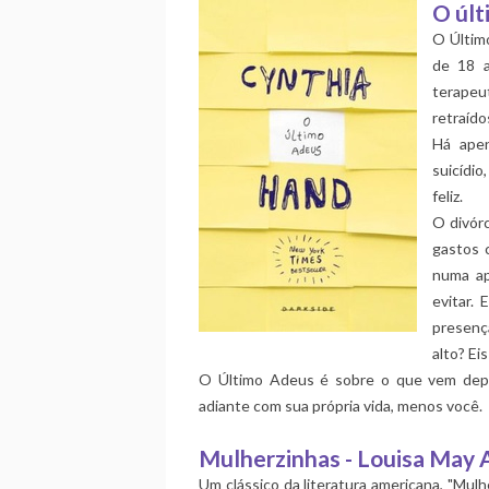
O últ
O Últim
de 18 a
terapeu
retraído
Há apen
suicídi
feliz.
O divórc
gastos 
numa ap
evitar.
presenç
alto? Ei
O Último Adeus é sobre o que vem dep
adiante com sua própria vida, menos você.
Mulherzinhas - Louisa May 
Um clássico da literatura americana, "Mul