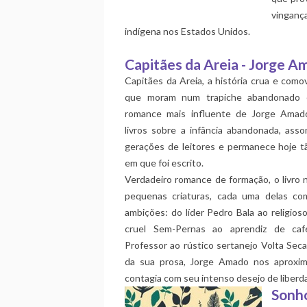
vinganç
indígena nos Estados Unidos.
Capitães da Areia - Jorge 
Capitães da Areia, a história crua e co
que moram num trapiche abandonado e
romance mais influente de Jorge Amado
livros sobre a infância abandonada, ass
gerações de leitores e permanece hoje t
em que foi escrito.
Verdadeiro romance de formação, o livro 
pequenas criaturas, cada uma delas co
ambições: do líder Pedro Bala ao religioso
cruel Sem-Pernas ao aprendiz de ca
Professor ao rústico sertanejo Volta Sec
da sua prosa, Jorge Amado nos aproxi
contagia com seu intenso desejo de liberd
Sonho