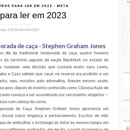
VROS PARA LER EM 2023
•
META
s para ler em 2023
ngo, 1 de janeiro de 2023
rada de caça - Stephen Graham Jones
mo dia da tradicional temporada de caça, quatro homens
as do território sagrado da nação Blackfeet, no estado de
, tomaram uma decisão que custaria muito caro. Lewis,
Gabe e Cass sabiam que caçar na reserva era proibido e um
eito, mas, movidos pela adrenalina, fizeram mesmo assim.
dez anos depois do evento conhecido como Clássica Ação de
 Lewis começa a ser assombrado por um espírito vingativo —
tura com cabeça de cervo.
porada de Caça, Stephen Graham Jones apresenta um
 brutal sobre vingança e pertencimento. Escritor de mão
apaz de embrulhar o estômago do leitor ao mesmo tempo em
@g
oca reflexões profundas, ele desfia, a partir da premissa de