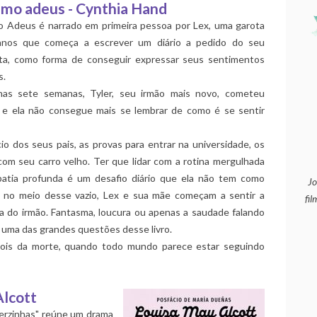
imo adeus - Cynthia Hand
o Adeus é narrado em primeira pessoa por Lex, uma garota
nos que começa a escrever um diário a pedido do seu
ta, como forma de conseguir expressar seus sentimentos
s.
as sete semanas, Tyler, seu irmão mais novo, cometeu
o, e ela não consegue mais se lembrar de como é se sentir
io dos seus pais, as provas para entrar na universidade, os
com seu carro velho. Ter que lidar com a rotina mergulhada
atia profunda é um desafio diário que ela não tem como
Jo
 E no meio desse vazio, Lex e sua mãe começam a sentir a
fil
a do irmão. Fantasma, loucura ou apenas a saudade falando
s uma das grandes questões desse livro.
ois da morte, quando todo mundo parece estar seguindo
Alcott
herzinhas" reúne um drama