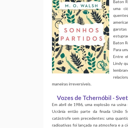
Baton Ro
uma cid
quentes 
america
garotas
estupra
Baton R
Para uma
Entre e
Lindy qu
lembra
relaci
maneiras irreversíveis.
Vozes de Tchernóbil - Svet
Em abril de 1986, uma explosão na usina 
Ucrânia então parte da finada União S
catástrofe sem precedentes: uma quantid
radioativas foi lançada na atmosfera e a 