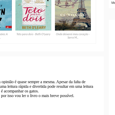
Me
sões: A
Teto para dois - Beth O'Leary
Onde deixarei meu coração -
.
Sarra M...