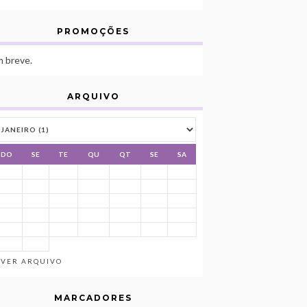
PROMOÇÕES
 breve.
ARQUIVO
DO
SE
TE
QU
QT
SE
SA
VER ARQUIVO
MARCADORES