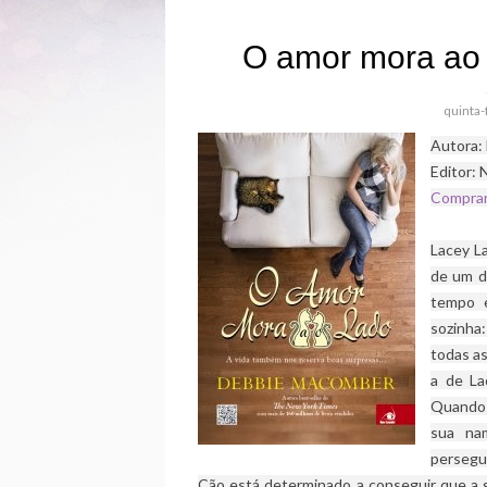
O amor mora ao
quinta-
Autora:
Editor:
Compra
Lacey L
de um d
tempo 
sozinha
todas a
a de La
Quando 
sua na
persegu
Cão está determinado a conseguir que a 