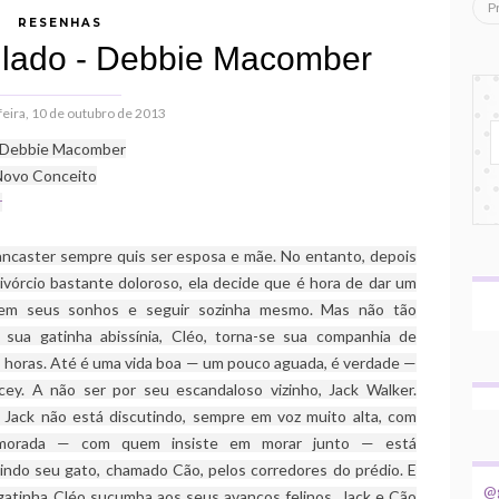
RESENHAS
 lado - Debbie Macomber
feira, 10 de outubro de 2013
 Debbie Macomber
 Novo Conceito
r
ancaster sempre quis ser esposa e mãe. No entanto, depois
ivórcio bastante doloroso, ela decide que é hora de dar um
em seus sonhos e seguir sozinha mesmo. Mas não tão
: sua gatinha abissínia, Cléo, torna-se sua companhia de
s horas. Até é uma vida boa — um pouco aguada, é verdade —
cey. A não ser por seu escandaloso vizinho, Jack Walker.
Jack não está discutindo, sempre em voz muito alta, com
morada — com quem insiste em morar junto — está
indo seu gato, chamado Cão, pelos corredores do prédio. E
@g
gatinha Cléo sucumba aos seus avanços felinos. Jack e Cão