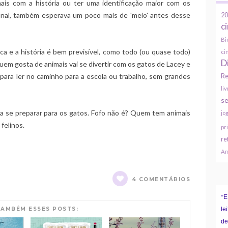
ais com a história ou ter uma identificação maior com os
final, também esperava um poco mais de 'meio' antes desse
20
c
Bi
a e a história é bem previsível, como todo (ou quase todo)
ci
D
quem gosta de animais vai se divertir com os gatos de Lacey e
 para ler no caminho para a escola ou trabalho, sem grandes
Re
li
se
ara se preparar para os gatos. Fofo não é? Quem tem animais
jo
felinos.
pr
re
Am
4 COMENTÁRIOS
E
"
TAMBÉM ESSES POSTS:
le
de