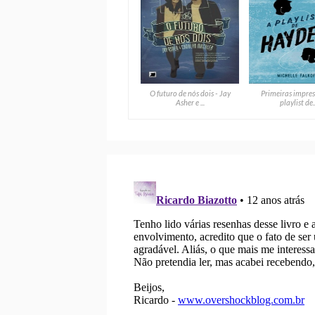
O futuro de nós dois - Jay
Primeiras impres
Asher e ...
playlist de..