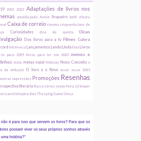
Adaptações de livros nos
19
2021
2022
inemas
Arqueiro
amaldiçoado
Annie
beth o'leary
Caixa de correio
enal
cinema
cinquenta tons de
Dicas
Curiosidades
nza
dica de quinta
ivulgação
Filmes
Dos livros para a tv
Galera
cord
Lançamentos
Lendo Linda
Livros
Intrínseca
lista
memes e
vros para 2019
livros para ler em 2023
linhos
metas
natal
Novo Conceito
meta
Notícias
o
O livro e o filme
go da imitação
oscar
oscar 2015
Resenhas
Promoções
imeiras impressões
trospectiva literária
Rocco
séries
sexta-feira 13
Sniper
ericano
teto para dois
The Lying Game
Única
 não é para isso que servem os livros? Para que os
itores possam viver os seus próprios sonhos através
 uma história?"
"